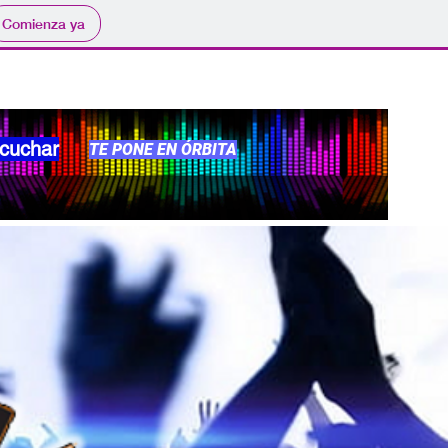
Comienza ya
scuchar
TE PONE EN ÓRBITA